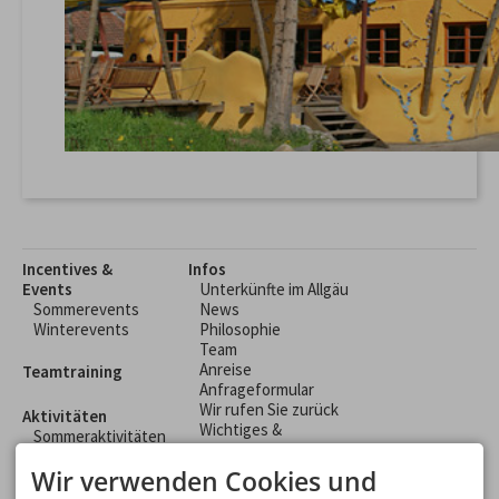
Incentives &
Infos
Events
Unterkünfte im Allgäu
Sommerevents
News
Winterevents
Philosophie
Team
Anreise
Teamtraining
Anfrageformular
Wir rufen Sie zurück
Aktivitäten
Wichtiges &
Sommeraktivitäten
Wissenswertes
Winteraktivitäten
Allgemeine
Wir verwenden Cookies und
Rahmenprogramme
Geschäftsbedingungen