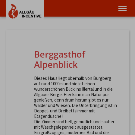
Incentives & Events
Teamtraining
Aktivitäten
Infos
Berggasthof
Alpenblick
Tel.
08321 619 465
Dieses Haus liegt oberhalb von Burgberg
auf rund 1000m und bietet einen
wunderschönen Blick ins Illertal und in die
Allgäuer Berge. Hier kann man Natur pur
genießen, denn drum herum gibt es nur
Wälder und Wiesen. Die Unterbringung ist in
Doppel- und Dreibettzimmer mit
Etagendusche!
Die Zimmer sind hell, gemütlich und sauber
mit Waschgelegenheit ausgestattet.
Ein großzügiges, modernes Bad und die