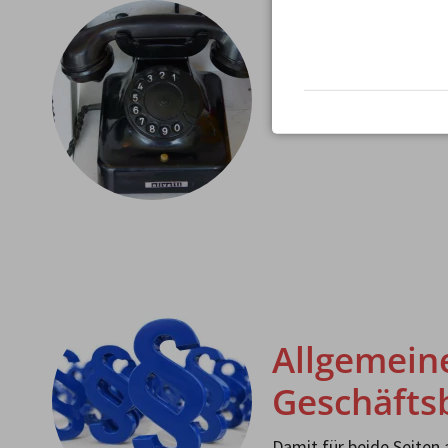
Wir rufen 
Gerne rufen wir Sie zu 
zurück.
Allgemein
Geschäfts
Damit für beide Seiten a