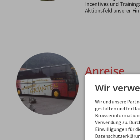
Incentives und Trainings
Aktionsfeld unserer Fir
Anreise
Wir verwe
Hier können Sie sehen w
uns kommen.
Wir und unsere Part
gestalten und fortl
Browserinformationen
Verwendung zu. Durch
Einwilligungen für d
Datenschutzerklärun