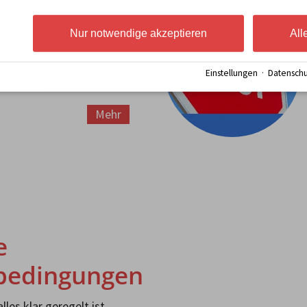
Sie zurück
Nur notwendige akzeptieren
All
einer angegebenen Zeit
Einstellungen
·
Datenschu
Mehr
e
bedingungen
lles klar geregelt ist,