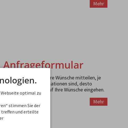
Mehr
Anfrageformular
nologien.
Hier können Sie uns Ihre Wünsche mitteilen, je
detailierter die Informationen sind, desto
genauer können wir auf Ihre Wünsche eingehen.
 Webseite optimal zu
Mehr
eren“ stimmen Sie der
treffen und erteilte
er